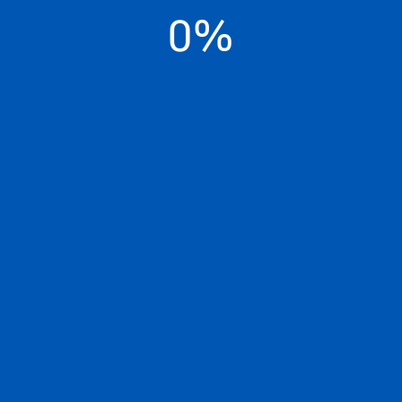
0%
Indeco